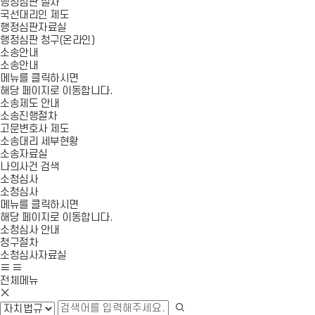
행정심판 절차
국선대리인 제도
행정심판자료실
행정심판 청구(온라인)
소송안내
소송안내
메뉴를 클릭하시면
해당 페이지로 이동합니다.
소송제도 안내
소송진행절차
고문변호사 제도
소송대리 세부현황
소송자료실
나의사건 검색
소청심사
소청심사
메뉴를 클릭하시면
해당 페이지로 이동합니다.
소청심사 안내
청구절차
소청심사자료실
사
모
이
바
전체메뉴
모
트
일
바
맵
메