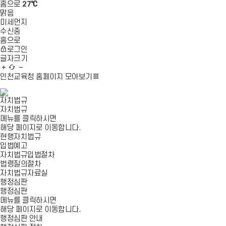
홈으로
27℃
맑음
미세먼지
수신중
홈으로
로그인
글자크기
글
새
글
자
로
자
인천교육청 홈페이지
모아보기
확
고
축
대
침
소
자치법규
자치법규
메뉴를 클릭하시면
해당 페이지로 이동합니다.
현행자치법규
입법예고
자치법규입법절차
법령질의절차
자치법규자료실
행정심판
행정심판
메뉴를 클릭하시면
해당 페이지로 이동합니다.
행정심판 안내