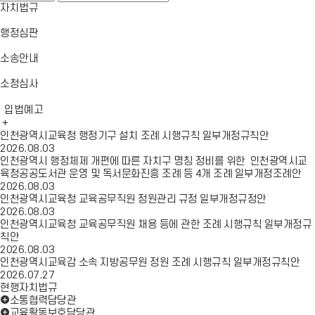
일
이
뉴
자치법규
메
동
열
뉴
기
행정심판
닫
기
소송안내
소청심사
입법예고
인천광역시교육청 행정기구 설치 조례 시행규칙 일부개정규칙안
2026.08.03
인천광역시 행정체제 개편에 따른 자치구 명칭 정비를 위한 인천광역시교
육청공공도서관 운영 및 독서문화진흥 조례 등 4개 조례 일부개정조례안
2026.08.03
인천광역시교육청 교육공무직원 정원관리 규정 일부개정규정안
2026.08.03
인천광역시교육청 교육공무직원 채용 등에 관한 조례 시행규칙 일부개정규
칙안
2026.08.03
인천광역시교육감 소속 지방공무원 정원 조례 시행규칙 일부개정규칙안
2026.07.27
현행자치법규
소통협력담당관
교육활동보호담당관