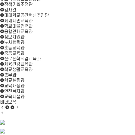
정책기획조정관
감사관
미래학교공간혁신추진단
세계시민교육과
학교마을협력과
융합인재교육과
정보지원과
노사협력과
초등교육과
중등교육과
진로진학직업교육과
체육건강교육과
학교생활교육과
총무과
학교설립과
교육재정과
안전복지과
교육시설과
배너모음
배
배
배
배
너
배
너
너
너
모
너
모
모
모
음
모
음
음
음
이
음
정
재
다
전
더
지
생
음