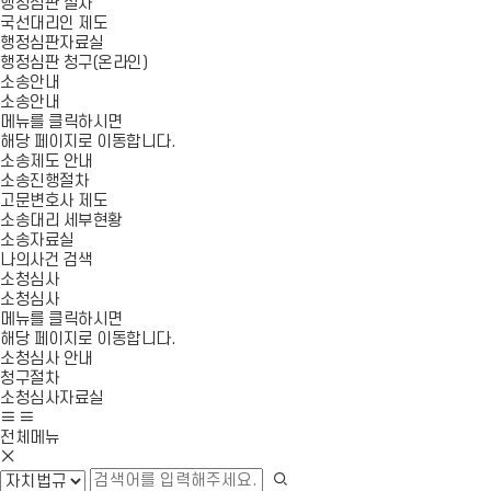
행정심판 절차
국선대리인 제도
행정심판자료실
행정심판 청구(온라인)
소송안내
소송안내
메뉴를 클릭하시면
해당 페이지로 이동합니다.
소송제도 안내
소송진행절차
고문변호사 제도
소송대리 세부현황
소송자료실
나의사건 검색
소청심사
소청심사
메뉴를 클릭하시면
해당 페이지로 이동합니다.
소청심사 안내
청구절차
소청심사자료실
사
모
이
바
전체메뉴
모
트
일
바
맵
메