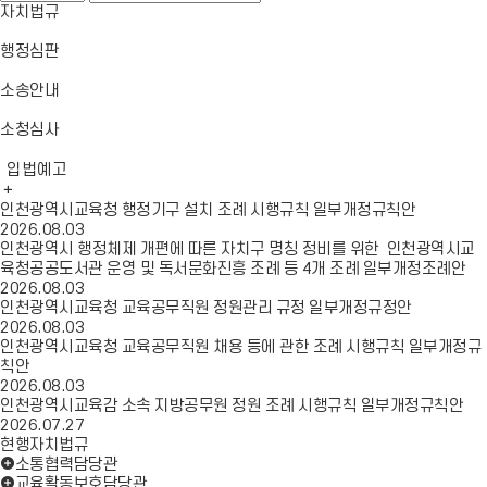
일
이
뉴
자치법규
메
동
열
뉴
기
행정심판
닫
기
소송안내
소청심사
입법예고
인천광역시교육청 행정기구 설치 조례 시행규칙 일부개정규칙안
2026.08.03
인천광역시 행정체제 개편에 따른 자치구 명칭 정비를 위한 인천광역시교
육청공공도서관 운영 및 독서문화진흥 조례 등 4개 조례 일부개정조례안
2026.08.03
인천광역시교육청 교육공무직원 정원관리 규정 일부개정규정안
2026.08.03
인천광역시교육청 교육공무직원 채용 등에 관한 조례 시행규칙 일부개정규
칙안
2026.08.03
인천광역시교육감 소속 지방공무원 정원 조례 시행규칙 일부개정규칙안
2026.07.27
현행자치법규
소통협력담당관
교육활동보호담당관