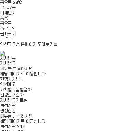
홈으로
29℃
구름많음
미세먼지
좋음
홈으로
로그인
글자크기
글
새
글
자
로
자
인천교육청 홈페이지
모아보기
확
고
축
대
침
소
자치법규
자치법규
메뉴를 클릭하시면
해당 페이지로 이동합니다.
현행자치법규
입법예고
자치법규입법절차
법령질의절차
자치법규자료실
행정심판
행정심판
메뉴를 클릭하시면
해당 페이지로 이동합니다.
행정심판 안내