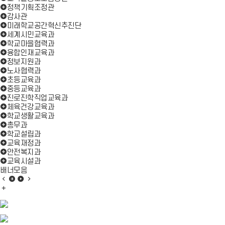
정책기획조정관
감사관
미래학교공간혁신추진단
세계시민교육과
학교마을협력과
융합인재교육과
정보지원과
노사협력과
초등교육과
중등교육과
진로진학직업교육과
체육건강교육과
학교생활교육과
총무과
학교설립과
교육재정과
안전복지과
교육시설과
배너모음
배
배
배
배
너
배
너
너
너
모
너
모
모
모
음
모
음
음
음
이
음
정
재
다
전
더
지
생
음