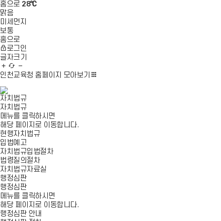
홈으로
28℃
맑음
미세먼지
보통
홈으로
로그인
글자크기
글
새
글
자
로
자
인천교육청 홈페이지
모아보기
확
고
축
대
침
소
자치법규
자치법규
메뉴를 클릭하시면
해당 페이지로 이동합니다.
현행자치법규
입법예고
자치법규입법절차
법령질의절차
자치법규자료실
행정심판
행정심판
메뉴를 클릭하시면
해당 페이지로 이동합니다.
행정심판 안내