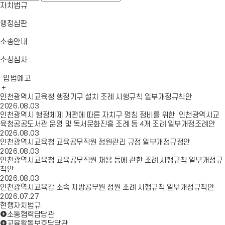
일
이
뉴
자치법규
메
동
열
뉴
기
행정심판
닫
기
소송안내
소청심사
입법예고
인천광역시교육청 행정기구 설치 조례 시행규칙 일부개정규칙안
2026.08.03
인천광역시 행정체제 개편에 따른 자치구 명칭 정비를 위한 인천광역시교
육청공공도서관 운영 및 독서문화진흥 조례 등 4개 조례 일부개정조례안
2026.08.03
인천광역시교육청 교육공무직원 정원관리 규정 일부개정규정안
2026.08.03
인천광역시교육청 교육공무직원 채용 등에 관한 조례 시행규칙 일부개정규
칙안
2026.08.03
인천광역시교육감 소속 지방공무원 정원 조례 시행규칙 일부개정규칙안
2026.07.27
현행자치법규
소통협력담당관
교육활동보호담당관