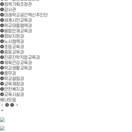
정책기획조정관
감사관
미래학교공간혁신추진단
세계시민교육과
학교마을협력과
융합인재교육과
정보지원과
노사협력과
초등교육과
중등교육과
진로진학직업교육과
체육건강교육과
학교생활교육과
총무과
학교설립과
교육재정과
안전복지과
교육시설과
배너모음
배
배
배
배
너
배
너
너
너
모
너
모
모
모
음
모
음
음
음
이
음
정
재
다
전
더
지
생
음