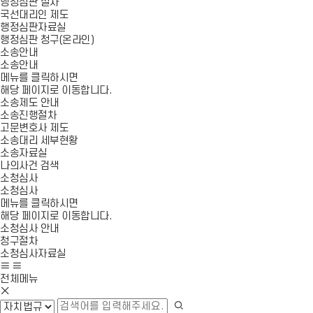
행정심판 절차
국선대리인 제도
행정심판자료실
행정심판 청구(온라인)
소송안내
소송안내
메뉴를 클릭하시면
해당 페이지로 이동합니다.
소송제도 안내
소송진행절차
고문변호사 제도
소송대리 세부현황
소송자료실
나의사건 검색
소청심사
소청심사
메뉴를 클릭하시면
해당 페이지로 이동합니다.
소청심사 안내
청구절차
소청심사자료실
사
모
이
바
전체메뉴
모
트
일
바
맵
메