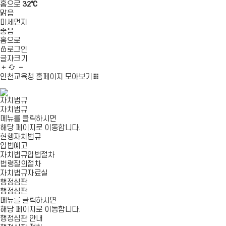
홈으로
32℃
맑음
미세먼지
좋음
홈으로
로그인
글자크기
글
새
글
자
로
자
인천교육청 홈페이지
모아보기
확
고
축
대
침
소
자치법규
자치법규
메뉴를 클릭하시면
해당 페이지로 이동합니다.
현행자치법규
입법예고
자치법규입법절차
법령질의절차
자치법규자료실
행정심판
행정심판
메뉴를 클릭하시면
해당 페이지로 이동합니다.
행정심판 안내