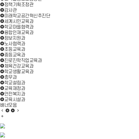
정책기획조정관
감사관
미래학교공간혁신추진단
세계시민교육과
학교마을협력과
융합인재교육과
정보지원과
노사협력과
초등교육과
중등교육과
진로진학직업교육과
체육건강교육과
학교생활교육과
총무과
학교설립과
교육재정과
안전복지과
교육시설과
배너모음
배
배
배
배
너
배
너
너
너
모
너
모
모
모
음
모
음
음
음
이
음
정
재
다
전
더
지
생
음