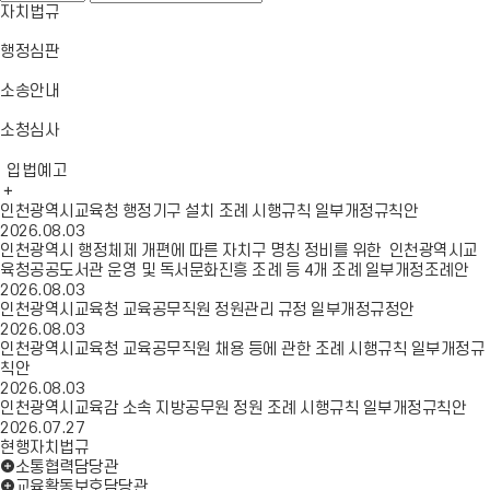
일
이
뉴
자치법규
메
동
열
뉴
기
행정심판
닫
기
소송안내
소청심사
입법예고
인천광역시교육청 행정기구 설치 조례 시행규칙 일부개정규칙안
2026.08.03
인천광역시 행정체제 개편에 따른 자치구 명칭 정비를 위한 인천광역시교
육청공공도서관 운영 및 독서문화진흥 조례 등 4개 조례 일부개정조례안
2026.08.03
인천광역시교육청 교육공무직원 정원관리 규정 일부개정규정안
2026.08.03
인천광역시교육청 교육공무직원 채용 등에 관한 조례 시행규칙 일부개정규
칙안
2026.08.03
인천광역시교육감 소속 지방공무원 정원 조례 시행규칙 일부개정규칙안
2026.07.27
현행자치법규
소통협력담당관
교육활동보호담당관