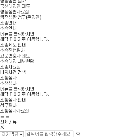
행정심판 절차
국선대리인 제도
행정심판자료실
행정심판 청구(온라인)
소송안내
소송안내
메뉴를 클릭하시면
해당 페이지로 이동합니다.
소송제도 안내
소송진행절차
고문변호사 제도
소송대리 세부현황
소송자료실
나의사건 검색
소청심사
소청심사
메뉴를 클릭하시면
해당 페이지로 이동합니다.
소청심사 안내
청구절차
소청심사자료실
사
모
이
바
전체메뉴
모
트
일
바
맵
메